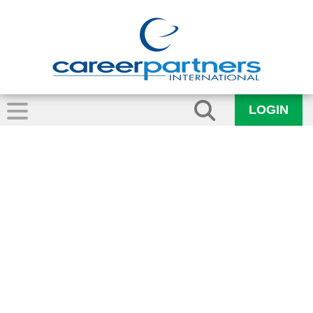
LOGIN
executivo-
coaching-