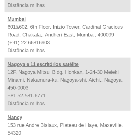
Distância
milhas
Mumbai
601&602, 6th Floor, Inizio Tower, Cardinal Gracious
Road, Chakala,, Andheri East, Mumbai, 400099
(+91) 22 66816903
Distância
milhas
Nagoya e 11 escritórios satélite
12F, Nagoya Mitsui Bldg. Honkan, 1-24-30 Meieki
Minami, Nakamura-ku, Nagoya-shi, Aichi,, Nagoya,
450-0003
+81 52-581-6771
Distância
milhas
Nancy
153 rue Andre Bisiaux, Plateau de Haye, Maxeville,
54320