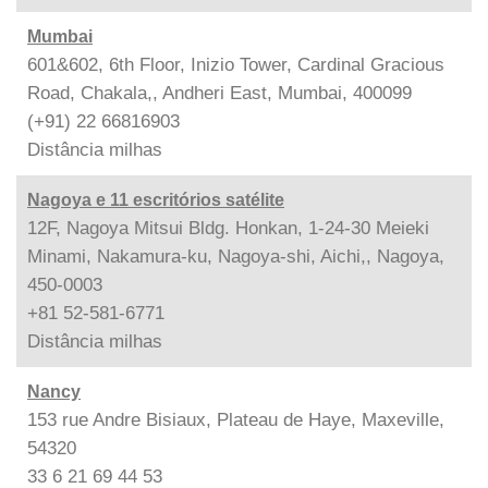
Mumbai
601&602, 6th Floor, Inizio Tower, Cardinal Gracious
Road, Chakala,, Andheri East, Mumbai, 400099
(+91) 22 66816903
Distância
milhas
Nagoya e 11 escritórios satélite
12F, Nagoya Mitsui Bldg. Honkan, 1-24-30 Meieki
Minami, Nakamura-ku, Nagoya-shi, Aichi,, Nagoya,
450-0003
+81 52-581-6771
Distância
milhas
Nancy
153 rue Andre Bisiaux, Plateau de Haye, Maxeville,
54320
33 6 21 69 44 53