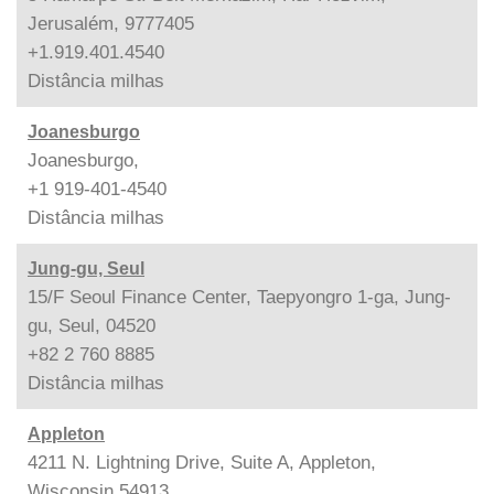
Jerusalém, 9777405
+1.919.401.4540
Distância
milhas
Joanesburgo
Joanesburgo,
+1 919-401-4540
Distância
milhas
Jung-gu, Seul
15/F Seoul Finance Center, Taepyongro 1-ga, Jung-
gu, Seul, 04520
+82 2 760 8885
Distância
milhas
Appleton
4211 N. Lightning Drive, Suite A, Appleton,
Wisconsin 54913