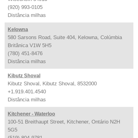
(920) 993-0105
Distância
milhas
Kelowna
580 Sarsons Road, Suite 404, Kelowna, Colúmbia
Britânica V1W 5H5
(780) 451-8476
Distância
milhas
Kibutz Shoval
Kibutz Shoval, Kibutz Shoval, 8532000
+1.919.401.4540
Distância
milhas
Kitchener - Waterloo
100-51 Breithaupt Street, Kitchener, Ontário N2H
5G5
(519) 804-9781