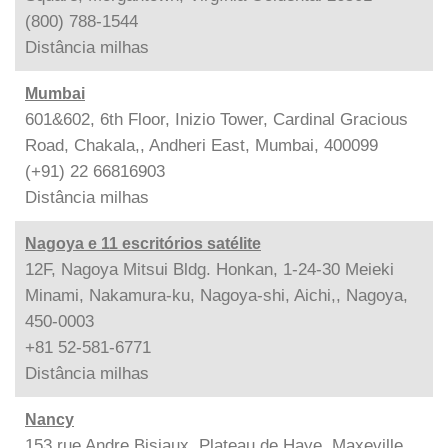
(800) 788-1544
Distância
milhas
Mumbai
601&602, 6th Floor, Inizio Tower, Cardinal Gracious
Road, Chakala,, Andheri East, Mumbai, 400099
(+91) 22 66816903
Distância
milhas
Nagoya e 11 escritórios satélite
12F, Nagoya Mitsui Bldg. Honkan, 1-24-30 Meieki
Minami, Nakamura-ku, Nagoya-shi, Aichi,, Nagoya,
450-0003
+81 52-581-6771
Distância
milhas
Nancy
153 rue Andre Bisiaux, Plateau de Haye, Maxeville,