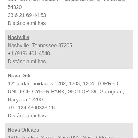
54320
33 6 21 69 44 53
Distância
milhas
Nashville
Nashville, Tennessee 37205
+1 (919) 401-4540
Distância
milhas
Nova Deli
12º andar, unidades 1202, 1203, 1204, TORRE-C,
UNITECH CYBER PARK, SECTOR-39, Gurugram,
Haryana 122001
+91 124 4300323-26
Distância
milhas
Nova Orleães
1615 Poydras Street, Suite 922, Nova Orleães,