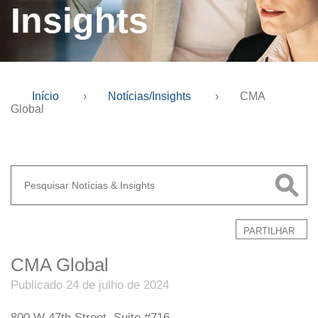
Insights
Início
›
Notícias/Insights
›
CMA
Global
PARTILHAR
CMA Global
Publicado 24 de julho de 2024
800 W 47th Street, Suite #716