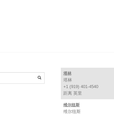
塔林
塔林
+1 (919) 401-4540
距离
英里
维尔纽斯
维尔纽斯