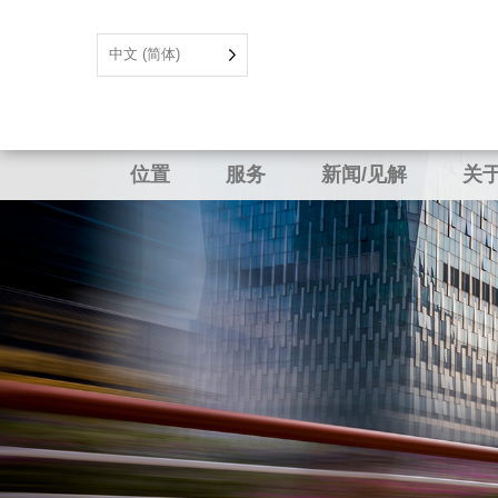
中文 (简体)
位置
服务
新闻/见解
关