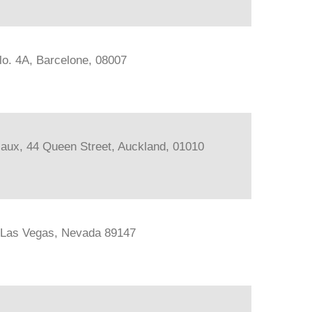
lo. 4A, Barcelone, 08007
iaux, 44 Queen Street, Auckland, 01010
, Las Vegas, Nevada 89147