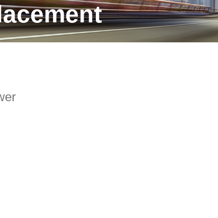
placement
wer