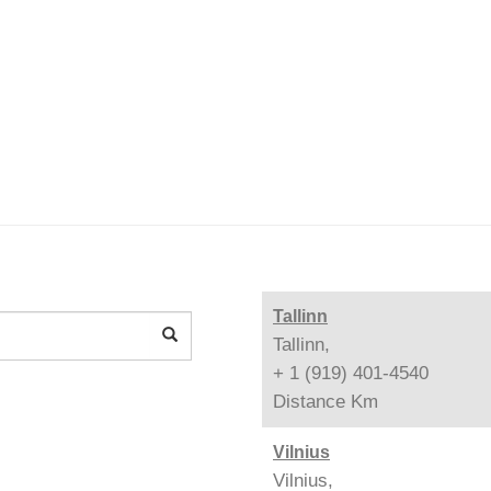
Tallinn
Tallinn,
+ 1 (919) 401-4540
Distance
Km
Vilnius
Vilnius,