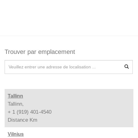
Trouver par emplacement
Tallinn
Tallinn,
+ 1 (919) 401-4540
Distance
Km
Vilnius