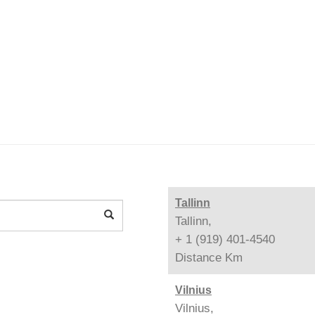
Tallinn
Tallinn,
+ 1 (919) 401-4540
Distance
Km
Vilnius
Vilnius,