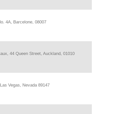
lo. 4A, Barcelone, 08007
iaux, 44 Queen Street, Auckland, 01010
, Las Vegas, Nevada 89147