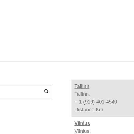
Tallinn
Tallinn,
+ 1 (919) 401-4540
Distance
Km
Vilnius
Vilnius,