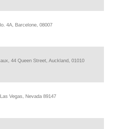
lo. 4A, Barcelone, 08007
iaux, 44 Queen Street, Auckland, 01010
, Las Vegas, Nevada 89147