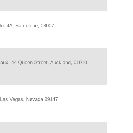
lo. 4A, Barcelone, 08007
iaux, 44 Queen Street, Auckland, 01010
, Las Vegas, Nevada 89147